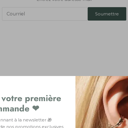
Soumettre
 sont les avantages du Bisou
 votre première
ofitez de -10%
sur votre première comm
code
PREMIERBISOU
(Fonctionne uniqueme
mmande ❤
l'abonnement à la newsletter)
nnant à la newsletter 🎁
de nos promotions exclusives