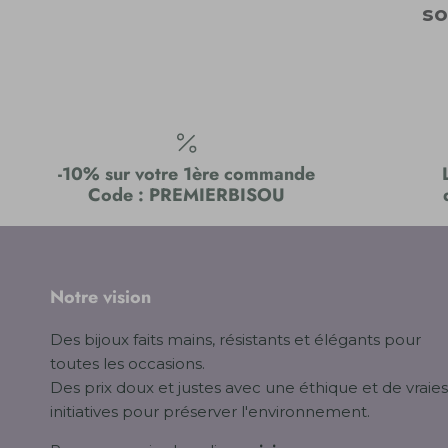
so
-10% sur votre 1ère commande
Code : PREMIERBISOU
Notre vision
Des bijoux faits mains, résistants et élégants pour
toutes les occasions.
Des prix doux et justes avec une éthique et de vraies
initiatives pour préserver l'environnement.