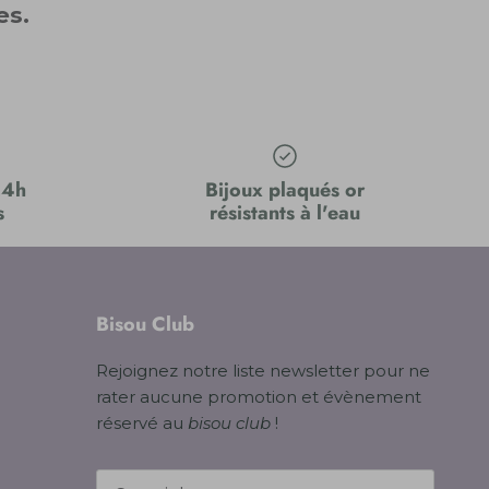
es.
24h
Bijoux plaqués or
s
résistants à l'eau
Bisou Club
Rejoignez notre liste newsletter pour ne
rater aucune promotion et évènement
réservé au
bisou club
!