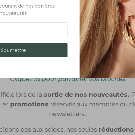
◉
Votre fidélité est récompensée
 courant de nos denières
nouveautés.
 points après chaque commande puis dépense
des réductions. Cliquez sur le bandeau "Biso
de l'écran pour en savoir plus.
arrainez vos proches et gagnez 10€ chac
Soumettre
l gagne 10€ sur sa première commande et vo
pour
chaque
filleul parrainé.
Cliquez ici pour parrainer vos proches
fié.e lors de la
sortie de nos nouveautés.
P
x
et
promotions
réservés aux membres du clu
newsletters.
cipons pas aux soldes, nos seules
réduction